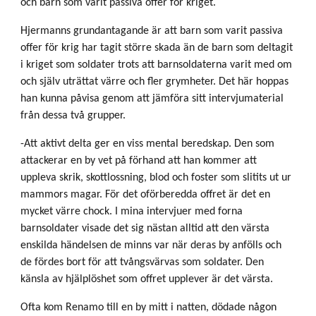
och barn som varit passiva offer för kriget.
Hjermanns grundantagande är att barn som varit passiva
offer för krig har tagit större skada än de barn som deltagit
i kriget som soldater trots att barnsoldaterna varit med om
och själv uträttat värre och fler grymheter. Det här hoppas
han kunna påvisa genom att jämföra sitt intervjumaterial
från dessa två grupper.
-Att aktivt delta ger en viss mental beredskap. Den som
attackerar en by vet på förhand att han kommer att
uppleva skrik, skottlossning, blod och foster som slitits ut ur
mammors magar. För det oförberedda offret är det en
mycket värre chock. I mina intervjuer med forna
barnsoldater visade det sig nästan alltid att den värsta
enskilda händelsen de minns var när deras by anfölls och
de fördes bort för att tvångsvärvas som soldater. Den
känsla av hjälplöshet som offret upplever är det värsta.
Ofta kom Renamo till en by mitt i natten, dödade någon