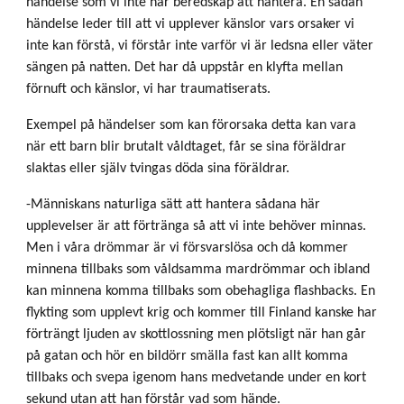
händelse som vi inte har beredskap att hantera. En sådan
händelse leder till att vi upplever känslor vars orsaker vi
inte kan förstå, vi förstår inte varför vi är ledsna eller väter
sängen på natten. Det har då uppstår en klyfta mellan
förnuft och känslor, vi har traumatiserats.
Exempel på händelser som kan förorsaka detta kan vara
när ett barn blir brutalt våldtaget, får se sina föräldrar
slaktas eller själv tvingas döda sina föräldrar.
-Människans naturliga sätt att hantera sådana här
upplevelser är att förtränga så att vi inte behöver minnas.
Men i våra drömmar är vi försvarslösa och då kommer
minnena tillbaks som våldsamma mardrömmar och ibland
kan minnena komma tillbaks som obehagliga flashbacks. En
flykting som upplevt krig och kommer till Finland kanske har
förträngt ljuden av skottlossning men plötsligt när han går
på gatan och hör en bildörr smälla fast kan allt komma
tillbaks och svepa igenom hans medvetande under en kort
sekund utan att han förstår vad som hände.