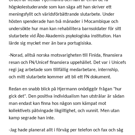
Orden är Reidar Hjermanns och han är en av de få
högskolestuderande som kan säga att han skriver ett
meningsfyllt och världsförbättrande slutarbete. Under
hösten spenderade han två månader i Mocambique och
undersökte hur man kan rehabilitera barnsoldater för sitt
slutarbete vid Åbo Akademis psykologiska institution. Han
lärde sig mycket mer än bara portugisiska.
-Norad, alltså norska motsvarigheten till Finida, finansiera
resan och FN/Unicef finansiera uppehället. Det var i Unicefs
regi jag arbetade som tillfällig medarbetare, internship,
och mitt slutarbete kommer att bli ett FN dokument.
Redan en snabb blick på Hjermann onödiggör frågan "hur
gick det". Den positiva individualism han utstrålar är sådan
man endast kan finna hos någon som kämpat mot
kollektivets påtvingade likgiltighet, och vunnit. Men utan
kamp segrade han inte.
-Jag hade planerat allt i förväg per telefon och fax och såg