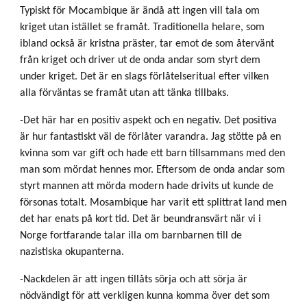
Typiskt för Mocambique är ändå att ingen vill tala om
kriget utan istället se framåt. Traditionella helare, som
ibland också är kristna präster, tar emot de som återvänt
från kriget och driver ut de onda andar som styrt dem
under kriget. Det är en slags förlåtelseritual efter vilken
alla förväntas se framåt utan att tänka tillbaks.
-Det här har en positiv aspekt och en negativ. Det positiva
är hur fantastiskt väl de förlåter varandra. Jag stötte på en
kvinna som var gift och hade ett barn tillsammans med den
man som mördat hennes mor. Eftersom de onda andar som
styrt mannen att mörda modern hade drivits ut kunde de
försonas totalt. Mosambique har varit ett splittrat land men
det har enats på kort tid. Det är beundransvärt när vi i
Norge fortfarande talar illa om barnbarnen till de
nazistiska okupanterna.
-Nackdelen är att ingen tillåts sörja och att sörja är
nödvändigt för att verkligen kunna komma över det som