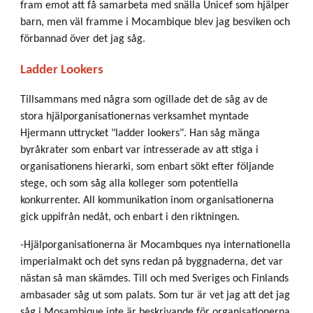
fram emot att få samarbeta med snälla Unicef som hjälper
barn, men väl framme i Mocambique blev jag besviken och
förbannad över det jag såg.
Ladder Lookers
Tillsammans med några som ogillade det de såg av de
stora hjälporganisationernas verksamhet myntade
Hjermann uttrycket "ladder lookers". Han såg mänga
byråkrater som enbart var intresserade av att stiga i
organisationens hierarki, som enbart sökt efter följande
stege, och som såg alla kolleger som potentiella
konkurrenter. All kommunikation inom organisationerna
gick uppifrån nedåt, och enbart i den riktningen.
-Hjälporganisationerna är Mocambques nya internationella
imperialmakt och det syns redan på byggnaderna, det var
nästan så man skämdes. Till och med Sveriges och Finlands
ambasader såg ut som palats. Som tur är vet jag att det jag
såg i Mosambique inte är beskrivande för organisationerna