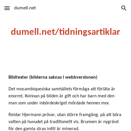
dumell.net
Skip to main content
Skip to navigation
dumell.net/tidningsartiklar
Bildtexter (bilderna saknas i webbversionen)
Det mocambiquesiska samhällets förmåga att förlåta är
enormt. Kvinnan på bilden är gift och har barn med den
man som under inbördeskriget mördade hennes mor.
Reidar Hjermann prövar, utan större framgång, på att böra
vatten på huvudet på traditionellt vis. Brunnen är nygrävd
för den gamla strax intill är minerad.