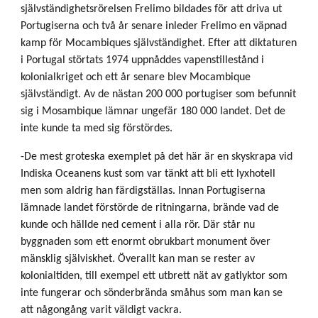
självständighetsrörelsen Frelimo bildades för att driva ut
Portugiserna och två år senare inleder Frelimo en väpnad
kamp för Mocambiques självständighet. Efter att diktaturen
i Portugal störtats 1974 uppnåddes vapenstillestånd i
kolonialkriget och ett år senare blev Mocambique
självständigt. Av de nästan 200 000 portugiser som befunnit
sig i Mosambique lämnar ungefär 180 000 landet. Det de
inte kunde ta med sig förstördes.
-De mest groteska exemplet på det här är en skyskrapa vid
Indiska Oceanens kust som var tänkt att bli ett lyxhotell
men som aldrig han färdigställas. Innan Portugiserna
lämnade landet förstörde de ritningarna, brände vad de
kunde och hällde ned cement i alla rör. Där står nu
byggnaden som ett enormt obrukbart monument över
mänsklig själviskhet. Överallt kan man se rester av
kolonialtiden, till exempel ett utbrett nät av gatlyktor som
inte fungerar och sönderbrända småhus som man kan se
att någongång varit väldigt vackra.