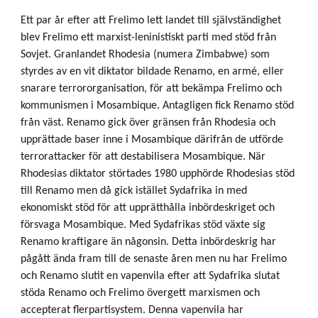
Ett par år efter att Frelimo lett landet till självständighet
blev Frelimo ett marxist-leninistiskt parti med stöd från
Sovjet. Granlandet Rhodesia (numera Zimbabwe) som
styrdes av en vit diktator bildade Renamo, en armé, eller
snarare terrororganisation, för att bekämpa Frelimo och
kommunismen i Mosambique. Antagligen fick Renamo stöd
från väst. Renamo gick över gränsen från Rhodesia och
upprättade baser inne i Mosambique därifrån de utförde
terrorattacker för att destabilisera Mosambique. När
Rhodesias diktator störtades 1980 upphörde Rhodesias stöd
till Renamo men då gick istället Sydafrika in med
ekonomiskt stöd för att upprätthålla inbördeskriget och
försvaga Mosambique. Med Sydafrikas stöd växte sig
Renamo kraftigare än någonsin. Detta inbördeskrig har
pågått ända fram till de senaste åren men nu har Frelimo
och Renamo slutit en vapenvila efter att Sydafrika slutat
stöda Renamo och Frelimo övergett marxismen och
accepterat flerpartisystem. Denna vapenvila har