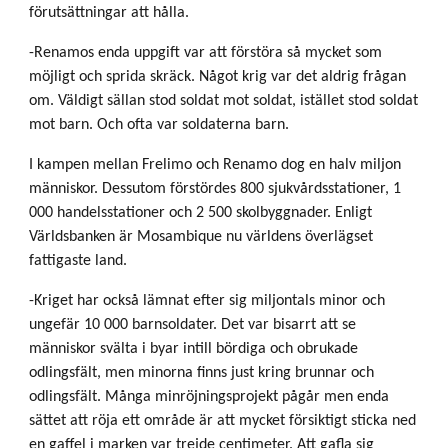
förutsättningar att hålla.
-Renamos enda uppgift var att förstöra så mycket som
möjligt och sprida skräck. Något krig var det aldrig frågan
om. Väldigt sällan stod soldat mot soldat, istället stod soldat
mot barn. Och ofta var soldaterna barn.
I kampen mellan Frelimo och Renamo dog en halv miljon
människor. Dessutom förstördes 800 sjukvårdsstationer, 1
000 handelsstationer och 2 500 skolbyggnader. Enligt
Världsbanken är Mosambique nu världens överlägset
fattigaste land.
-Kriget har också lämnat efter sig miljontals minor och
ungefär 10 000 barnsoldater. Det var bisarrt att se
människor svälta i byar intill bördiga och obrukade
odlingsfält, men minorna finns just kring brunnar och
odlingsfält. Många minröjningsprojekt pågår men enda
sättet att röja ett område är att mycket försiktigt sticka ned
en gaffel i marken var trejde centimeter. Att gafla sig