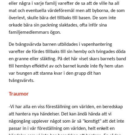
eller några i varje familj varefter de sa att de ville ha all
mat och eventuella värdeföremål men att byborna, de som
överlevt, skulle bära det tillbaks till basen. De som inte
orkade bära sin packning slaktades, ofta inför sina
familjemedlemmars ögon.
De tvångsvärvda barnen utbildades i vapenhantering
varefter de fördes tillbaks till sin hemby och tvingades döda
en granne eller släkting. På det här viset skars barnets band
till hembyn effektivt av och barnet kunde inte fly hem utan
var tvungen att stanna kvar i den grupp dit han
tvångsvärvts.
Traumor
-Vi har alla en viss föreställning om världen, en beredskap
att hantera nya händelser. Det kan ändå hända att vi
någongång upplever något som är så "konstigt" att det inte
passar in i vår föreställning om världen, helt enkelt en