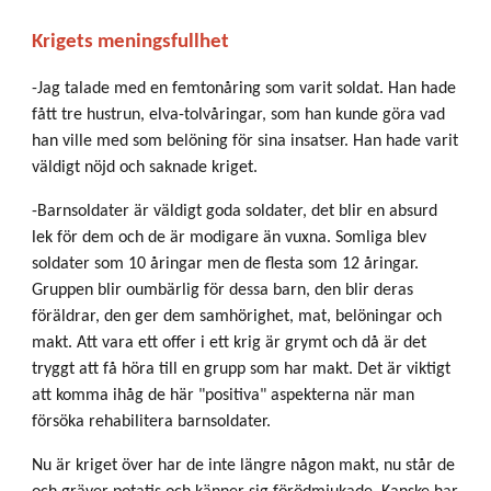
Krigets meningsfullhet
-Jag talade med en femtonåring som varit soldat. Han hade
fått tre hustrun, elva-tolvåringar, som han kunde göra vad
han ville med som belöning för sina insatser. Han hade varit
väldigt nöjd och saknade kriget.
-Barnsoldater är väldigt goda soldater, det blir en absurd
lek för dem och de är modigare än vuxna. Somliga blev
soldater som 10 åringar men de flesta som 12 åringar.
Gruppen blir oumbärlig för dessa barn, den blir deras
föräldrar, den ger dem samhörighet, mat, belöningar och
makt. Att vara ett offer i ett krig är grymt och då är det
tryggt att få höra till en grupp som har makt. Det är viktigt
att komma ihåg de här "positiva" aspekterna när man
försöka rehabilitera barnsoldater.
Nu är kriget över har de inte längre någon makt, nu står de