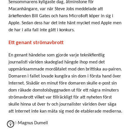
Sensommarens kyligaste dag, åtminstone för
Macanhängare, var när Steve Jobs meddelade att
ärkefienden Bill Gates och hans Micro$oft köper in sig i
Apple. Sedan dess har det inte hänt mycket med Apple men
de har i alla fall inte gått i konkurs.
Ett genant strömavbrott
En genant händelse som gjorde varje teknikfientlig
journalisti världen skadeglad hängde ihop med det
uppmärksammade mordåtalet mod den brittiska au-pairen.
Domaren i fallet lovade kungöra sin dom i första hand över
Internet. Sisådär en minut före domaren skulle e-post sin
dom råkade domstolsbyggnaden ut för ett några minuters
strömavbrott vilket var tillräckligt för att nyheten först
skulle hinna ut över tv och journalister världen över säga
att Internet inte kan mäta sig med de etablerade medierna.
Carl-Magnus Dumell