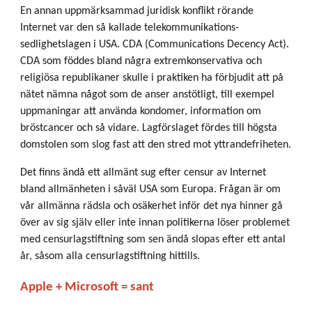
En annan uppmärksammad juridisk konflikt rörande
Internet var den så kallade telekommunikations-
sedlighetslagen i USA. CDA (Communications Decency Act).
CDA som föddes bland några extremkonservativa och
religiösa republikaner skulle i praktiken ha förbjudit att på
nätet nämna något som de anser anstötligt, till exempel
uppmaningar att använda kondomer, information om
bröstcancer och så vidare. Lagförslaget fördes till högsta
domstolen som slog fast att den stred mot yttrandefriheten.
Det finns ändå ett allmänt sug efter censur av Internet
bland allmänheten i såväl USA som Europa. Frågan är om
vår allmänna rädsla och osäkerhet inför det nya hinner gå
över av sig själv eller inte innan politikerna löser problemet
med censurlagstiftning som sen ändå slopas efter ett antal
år, såsom alla censurlagstiftning hittills.
Apple + Microsoft = sant