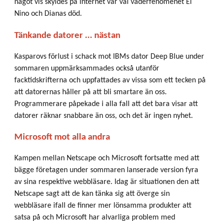
något vis skyldes på Internet var väl väderfenomenet El
Nino och Dianas död.
Tänkande datorer ... nästan
Kasparovs förlust i schack mot IBMs dator Deep Blue under
sommaren uppmärksammades också utanför
facktidskrifterna och uppfattades av vissa som ett tecken på
att datorernas håller på att bli smartare än oss.
Programmerare påpekade i alla fall att det bara visar att
datorer räknar snabbare än oss, och det är ingen nyhet.
Microsoft mot alla andra
Kampen mellan Netscape och Microsoft fortsatte med att
bägge företagen under sommaren lanserade version fyra
av sina respektive webbläsare. Idag är situationen den att
Netscape sagt att de kan tänka sig att överge sin
webbläsare ifall de finner mer lönsamma produkter att
satsa på och Microsoft har alvarliga problem med