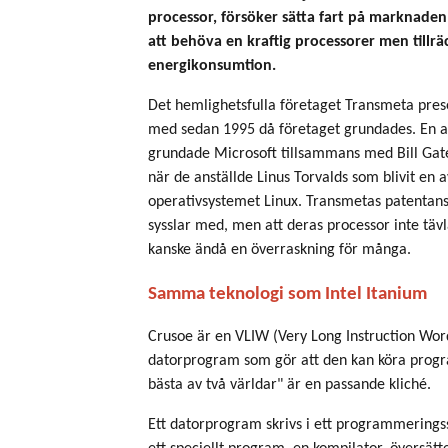
processor, försöker sätta fart på marknaden 
att behöva en kraftig processorer men tillrä
energikonsumtion.
Det hemlighetsfulla företaget Transmeta prese
med sedan 1995 då företaget grundades. En 
grundade Microsoft tillsammans med Bill Gate
när de anställde Linus Torvalds som blivit en 
operativsystemet Linux. Transmetas patentansö
sysslar med, men att deras processor inte tä
kanske ändå en överraskning för många.
Samma teknologi som Intel Itanium
Crusoe är en VLIW (Very Long Instruction Wor
datorprogram som gör att den kan köra progra
bästa av två världar" är en passande kliché.
Ett datorprogram skrivs i ett programmeringss