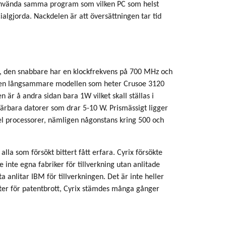
W använda samma program som vilken PC som helst
cialgjorda. Nackdelen är att översättningen tar tid
oe, den snabbare har en klockfrekvens på 700 MHz och
Den långsammare modellen som heter Crusoe 3120
är å andra sidan bara 1W vilket skall ställas i
 bärbara datorer som drar 5-10 W. Prismässigt ligger
l processorer, nämligen någonstans kring 500 och
alla som försökt bittert fått erfara. Cyrix försökte
 inte egna fabriker för tillverkning utan anlitade
anlitar IBM för tillverkningen. Det är inte heller
nter för patentbrott, Cyrix stämdes många gånger