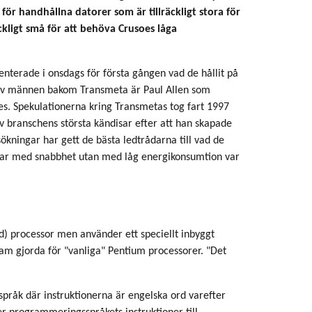
för handhållna datorer som är tillräckligt stora för
ckligt små för att behöva Crusoes låga
nterade i onsdags för första gången vad de hållit på
av männen bakom Transmeta är Paul Allen som
s. Spekulationerna kring Transmetas tog fart 1997
av branschens största kändisar efter att han skapade
kningar har gett de bästa ledtrådarna till vad de
vlar med snabbhet utan med låg energikonsumtion var
d) processor men använder ett speciellt inbyggt
m gjorda för "vanliga" Pentium processorer. "Det
pråk där instruktionerna är engelska ord varefter