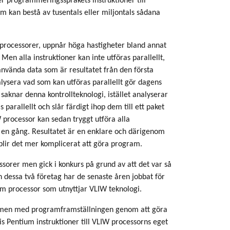
er programmeringsspråkets instruktioner till
m kan bestå av tusentals eller miljontals sådana
processorer, uppnår höga hastigheter bland annat
 Men alla instruktioner kan inte utföras parallellt,
nvända data som är resultatet från den första
alysera vad som kan utföras parallellt gör dagens
aknar denna kontrollteknologi, istället analyserar
 parallellt och slår färdigt ihop dem till ett paket
W processor kan sedan tryggt utföra alla
på en gång. Resultatet är en enklare och därigenom
 blir det mer komplicerat att göra program.
ssorer men gick i konkurs på grund av att det var så
 dessa två företag har de senaste åren jobbat för
m processor som utnyttjar VLIW teknologi.
lemen med programframställningen genom att göra
 Pentium instruktioner till VLIW processorns eget