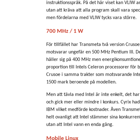
instruktionsspråk. På det här viset kan VLI
utan att kräva att alla program skall vara spe
men fördelarna med VLIW tycks vara större.
700 MHz / 1 W
För tillfället har Transmeta två version Crus
motsvarar ungefär en 500 MHz Pentium III. 
håller sig på 400 MHz men energikonsumtionen 
proportion till Intels Celeron processorer för
Crusoe i samma trakter som motsvarande Inte
1500 mark beroende på modellen.
Men att tävla med Intel är inte enkelt, det har 
och gick mer eller mindre i konkurs. Cyrix hade
IBM vilket medförde kostnader. Även Transmeta 
helt ovanligt att Intel stämmer sina konkurre
utan att Intel vann en enda gång.
Mobile Linux