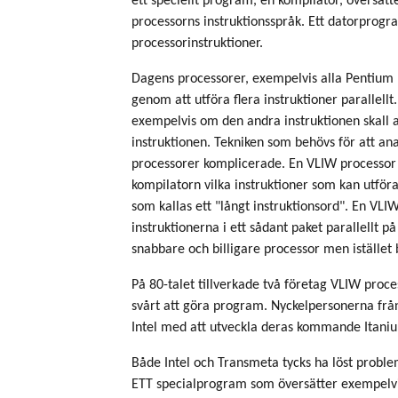
ett speciellt program, en kompilator, översätt
processorns instruktionsspråk. Ett datorprogra
processorinstruktioner.
Dagens processorer, exempelvis alla Pentium 
genom att utföra flera instruktioner parallellt.
exempelvis om den andra instruktionen skall a
instruktionen. Tekniken som behövs för att an
processorer komplicerade. En VLIW processor s
kompilatorn vilka instruktioner som kan utföras
som kallas ett "långt instruktionsord". En VLI
instruktionerna i ett sådant paket parallellt 
snabbare och billigare processor men istället
På 80-talet tillverkade två företag VLIW proce
svårt att göra program. Nyckelpersonerna från
Intel med att utveckla deras kommande Itaniu
Både Intel och Transmeta tycks ha löst prob
ETT specialprogram som översätter exempelvis