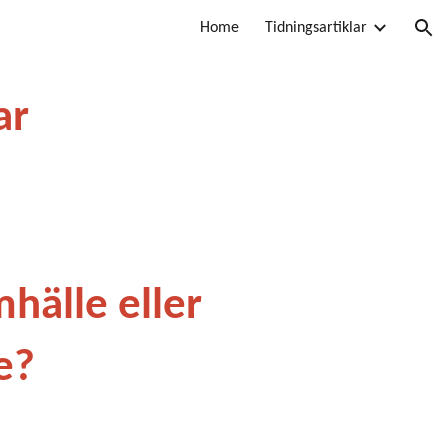
Home
Tidningsartiklar
ion
ar
hälle eller
e?