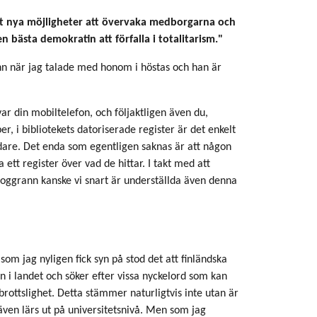
lt nya möjligheter att övervaka medborgarna och
 bästa demokratin att förfalla i totalitarism."
n när jag talade med honom i höstas och han är
ar din mobiltelefon, och följaktligen även du,
er, i bibliotekets datoriserade register är det enkelt
vidare. Det enda som egentligen saknas är att någon
ett register över vad de hittar. I takt med att
 noggrann kanske vi snart är underställda även denna
 som jag nyligen fick syn på stod det att finländska
n i landet och söker efter vissa nyckelord som kan
ottslighet. Detta stämmer naturligtvis inte utan är
ven lärs ut på universitetsnivå. Men som jag