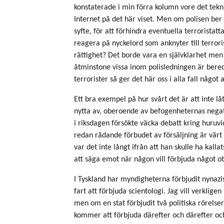
konstaterade i min förra kolumn vore det tekni
Internet på det här viset. Men om polisen ber o
syfte, för att förhindra eventuella terroristat
reagera på nyckelord som anknyter till terrori
rättighet? Det borde vara en självklarhet men 
åtminstone vissa inom polisledningen är bered
terrorister så ger det här oss i alla fall något 
Ett bra exempel på hur svårt det är att inte l
nytta av, oberoende av befogenheternas negat
i riksdagen försökte väcka debatt kring huruvi
redan rådande förbudet av försäljning är värt
var det inte långt ifrån att han skulle ha kalla
att säga emot när någon vill förbjuda något ot
I Tyskland har myndigheterna förbjudit nynazis
fart att förbjuda scientologi. Jag vill verkligen
men om en stat förbjudit två politiska rörels
kommer att förbjuda därefter och därefter oc