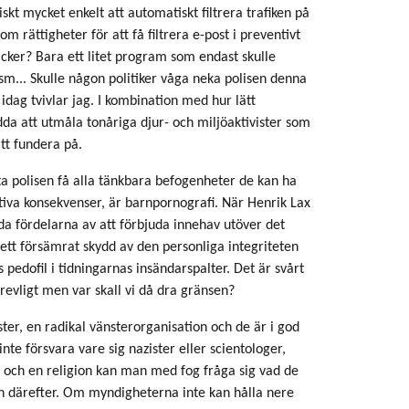
skt mycket enkelt att automatiskt filtrera trafiken på
m rättigheter för att få filtrera e-post i preventivt
tacker? Bara ett litet program som endast skulle
sm... Skulle någon politiker våga neka polisen denna
idag tvivlar jag. I kombination med hur lätt
da att utmåla tonåriga djur- och miljöaktivister som
att fundera på.
åta polisen få alla tänkbara befogenheter de kan ha
iva konsekvenser, är barnpornografi. När Henrik Lax
da fördelarna av att förbjuda innehav utöver det
 ett försämrat skydd av den personliga integriteten
ts pedofil i tidningarnas insändarspalter. Det är svårt
revligt men var skall vi då dra gränsen?
ter, en radikal vänsterorganisation och de är i god
 inte försvara vare sig nazister eller scientologer,
er och en religion kan man med fog fråga sig vad de
h därefter. Om myndigheterna inte kan hålla nere