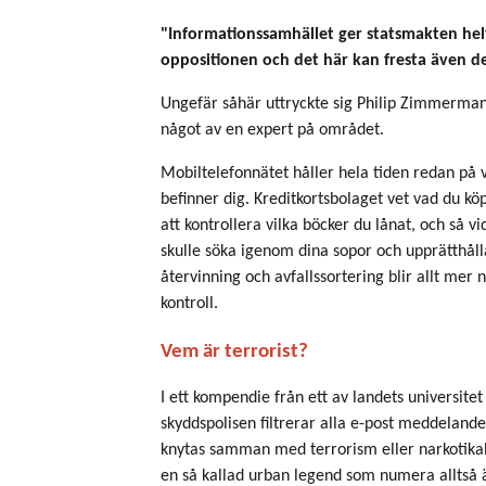
"Informationssamhället ger statsmakten he
oppositionen och det här kan fresta även den
Ungefär såhär uttryckte sig Philip Zimmerman
något av en expert på området.
Mobiltelefonnätet håller hela tiden redan på v
befinner dig. Kreditkortsbolaget vet vad du köp
att kontrollera vilka böcker du lånat, och så 
skulle söka igenom dina sopor och upprätthålla 
återvinning och avfallssortering blir allt mer
kontroll.
Vem är terrorist?
I ett kompendie från ett av landets universitet
skyddspolisen filtrerar alla e-post meddelande
knytas samman med terrorism eller narkotikabr
en så kallad urban legend som numera alltså ä