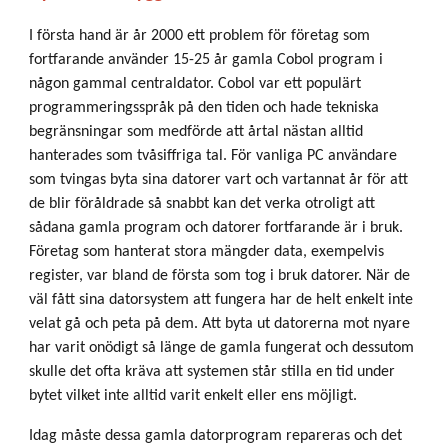
I första hand är år 2000 ett problem för företag som
fortfarande använder 15-25 år gamla Cobol program i
någon gammal centraldator. Cobol var ett populärt
programmeringsspråk på den tiden och hade tekniska
begränsningar som medförde att årtal nästan alltid
hanterades som tvåsiffriga tal. För vanliga PC användare
som tvingas byta sina datorer vart och vartannat år för att
de blir föråldrade så snabbt kan det verka otroligt att
sådana gamla program och datorer fortfarande är i bruk.
Företag som hanterat stora mängder data, exempelvis
register, var bland de första som tog i bruk datorer. När de
väl fått sina datorsystem att fungera har de helt enkelt inte
velat gå och peta på dem. Att byta ut datorerna mot nyare
har varit onödigt så länge de gamla fungerat och dessutom
skulle det ofta kräva att systemen står stilla en tid under
bytet vilket inte alltid varit enkelt eller ens möjligt.
Idag måste dessa gamla datorprogram repareras och det