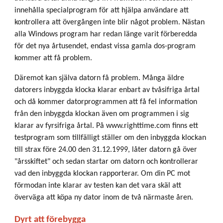
innehålla specialprogram för att hjälpa användare att
kontrollera att övergången inte blir något problem. Nästan
alla Windows program har redan länge varit förberedda
för det nya årtusendet, endast vissa gamla dos-program
kommer att få problem.
Däremot kan själva datorn få problem. Många äldre
datorers inbyggda klocka klarar enbart av tvåsifriga årtal
och då kommer datorprogrammen att få fel information
från den inbyggda klockan även om programmen i sig
klarar av fyrsifriga årtal. På www.righttime.com finns ett
testprogram som tillfälligt ställer om den inbyggda klockan
till strax före 24.00 den 31.12.1999, låter datorn gå över
"årsskiftet" och sedan startar om datorn och kontrollerar
vad den inbyggda klockan rapporterar. Om din PC mot
förmodan inte klarar av testen kan det vara skäl att
överväga att köpa ny dator inom de två närmaste åren.
Dyrt att förebygga