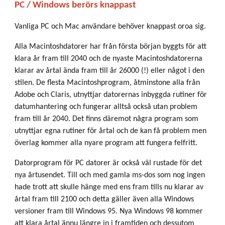
PC / Windows berörs knappast
Vanliga PC och Mac användare behöver knappast oroa sig.
Alla Macintoshdatorer har från första början byggts för att
klara år fram till 2040 och de nyaste Macintoshdatorerna
klarar av årtal ända fram till år 26000 (!) eller något i den
stilen. De flesta Macintoshprogram, åtminstone alla från
Adobe och Claris, utnyttjar datorernas inbyggda rutiner för
datumhantering och fungerar alltså också utan problem
fram till år 2040. Det finns däremot några program som
utnyttjar egna rutiner för årtal och de kan få problem men
överlag kommer alla nyare program att fungera felfritt.
Datorprogram för PC datorer är också väl rustade för det
nya årtusendet. Till och med gamla ms-dos som nog ingen
hade trott att skulle hänge med ens fram tills nu klarar av
årtal fram till 2100 och detta gäller även alla Windows
versioner fram till Windows 95. Nya Windows 98 kommer
att klara årtal ännu längre in i framtiden och dessutom