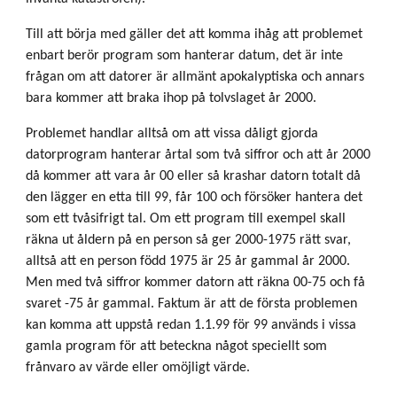
Till att börja med gäller det att komma ihåg att problemet
enbart berör program som hanterar datum, det är inte
frågan om att datorer är allmänt apokalyptiska och annars
bara kommer att braka ihop på tolvslaget år 2000.
Problemet handlar alltså om att vissa dåligt gjorda
datorprogram hanterar årtal som två siffror och att år 2000
då kommer att vara år 00 eller så krashar datorn totalt då
den lägger en etta till 99, får 100 och försöker hantera det
som ett tvåsifrigt tal. Om ett program till exempel skall
räkna ut åldern på en person så ger 2000-1975 rätt svar,
alltså att en person född 1975 är 25 år gammal år 2000.
Men med två siffror kommer datorn att räkna 00-75 och få
svaret -75 år gammal. Faktum är att de första problemen
kan komma att uppstå redan 1.1.99 för 99 används i vissa
gamla program för att beteckna något speciellt som
frånvaro av värde eller omöjligt värde.