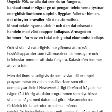
Ungefär 90% av alla datorer slutar fungera,
bankautomater vägrar ge ut pengar, telefonerna tystnar,
energidistributionen upphör, flygplan faller ur himlen,
det utbryter kravaller när de automatiska
löneutbetalningarna uteblir och den datoriserade
handeln med värdepapper kollapsar. Armagedon
kommer i form av en total och global ekonomisk kollaps.
Och så skall vi naturligtvis inte glömma att också
hushållsapparater som tvättmaskiner, dammsugare och
brödrostar kommer att sluta fungera. Katastrofen kommer
att vara total.
Men det finns naturligtvis de som tvivlar, till exempel
programmeraren vid en hisstillverkare som efter
domedagsartikeln i Newsweek ärligt förvånad frågade hur
någon fått för sig att datorprogrammen som styr hissar
skulle ha något med datum att göra. Massmediernas
förkärlek för katastrofer och den allmänna