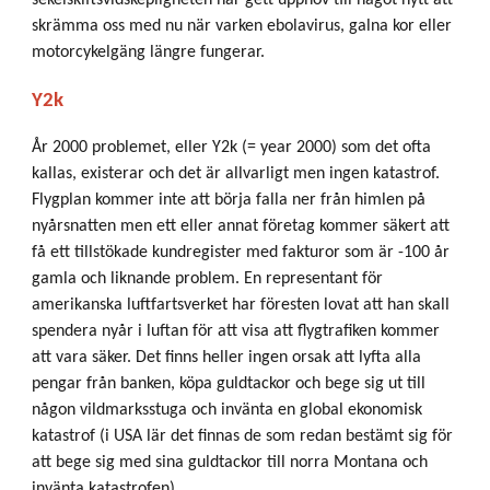
sekelskiftsvidskepligheten har gett upphov till något nytt att
skrämma oss med nu när varken ebolavirus, galna kor eller
motorcykelgäng längre fungerar.
Y2k
År 2000 problemet, eller Y2k (= year 2000) som det ofta
kallas, existerar och det är allvarligt men ingen katastrof.
Flygplan kommer inte att börja falla ner från himlen på
nyårsnatten men ett eller annat företag kommer säkert att
få ett tillstökade kundregister med fakturor som är -100 år
gamla och liknande problem. En representant för
amerikanska luftfartsverket har föresten lovat att han skall
spendera nyår i luftan för att visa att flygtrafiken kommer
att vara säker. Det finns heller ingen orsak att lyfta alla
pengar från banken, köpa guldtackor och bege sig ut till
någon vildmarksstuga och invänta en global ekonomisk
katastrof (i USA lär det finnas de som redan bestämt sig för
att bege sig med sina guldtackor till norra Montana och
invänta katastrofen).