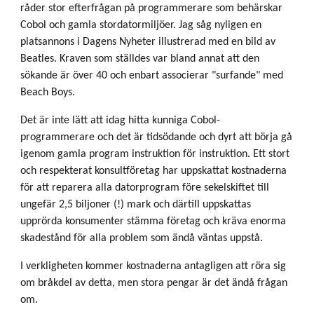
råder stor efterfrågan på programmerare som behärskar
Cobol och gamla stordatormiljöer. Jag såg nyligen en
platsannons i Dagens Nyheter illustrerad med en bild av
Beatles. Kraven som ställdes var bland annat att den
sökande är över 40 och enbart associerar "surfande" med
Beach Boys.
Det är inte lätt att idag hitta kunniga Cobol-
programmerare och det är tidsödande och dyrt att börja gå
igenom gamla program instruktion för instruktion. Ett stort
och respekterat konsultföretag har uppskattat kostnaderna
för att reparera alla datorprogram före sekelskiftet till
ungefär 2,5 biljoner (!) mark och därtill uppskattas
upprörda konsumenter stämma företag och kräva enorma
skadestånd för alla problem som ändå väntas uppstå.
I verkligheten kommer kostnaderna antagligen att röra sig
om bråkdel av detta, men stora pengar är det ändå frågan
om.