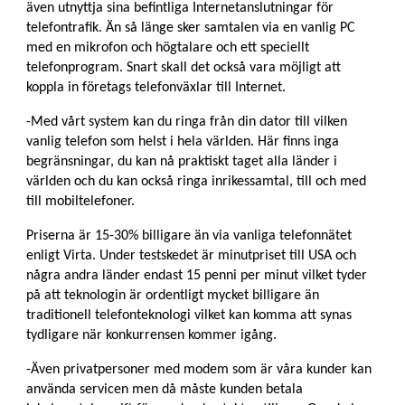
även utnyttja sina befintliga Internetanslutningar för
telefontrafik. Än så länge sker samtalen via en vanlig PC
med en mikrofon och högtalare och ett speciellt
telefonprogram. Snart skall det också vara möjligt att
koppla in företags telefonväxlar till Internet.
-Med vårt system kan du ringa från din dator till vilken
vanlig telefon som helst i hela världen. Här finns inga
begränsningar, du kan nå praktiskt taget alla länder i
världen och du kan också ringa inrikessamtal, till och med
till mobiltelefoner.
Priserna är 15-30% billigare än via vanliga telefonnätet
enligt Virta. Under testskedet är minutpriset till USA och
några andra länder endast 15 penni per minut vilket tyder
på att teknologin är ordentligt mycket billigare än
traditionell telefonteknologi vilket kan komma att synas
tydligare när konkurrensen kommer igång.
-Även privatpersoner med modem som är våra kunder kan
använda servicen men då måste kunden betala