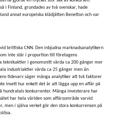
ierna gjorde en mycket stor sak av konkursen.
så i Finland, grundades av två svenskar, hade
 bland annat europeiska klädjätten Benetton och var
t vid brittiska CNN. Den inbjudna marknadsanalytikern
m inte står i proportion till företagens
a teknikaktier i genomsnitt värda ca 200 gånger mer
mala industriaktier värda ca 25 gånger men än
tens tidevarv säger många analytiker att två faktorer
te insett hur enkelt det är att lägga upp en affär på
få hundratals konkurrenter. Många investerare har
å nätet har hela världen som affärsområde varvid
r, men i själva verket gör den stora konkurrensen på
slösa.