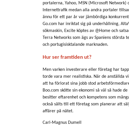
portalerna, Yahoo, MSN (Microsoft Network) o
Internettrafik medan alla andra portaler tills
ännu för ett par år var jämbördiga konkurrent
Go.com har inriktat sig på underhållning, AltaVi
sökmaskin, Excite köptes av @Home och satsa
Terra Networks som ägs av Spaniens största te
och portugisisktalande marknaden.
Hur ser framtiden ut?
Men varken investerare eller företag har tappa
torde vara mer realistiska. När de anställda
att ha förlorat sina jobb stod arbetsförmedla
Boo.com skötte sin ekonomi så väl så hade de 
besitter eftarenhet och kompetens som många
också sålts till ett företag som planerar att sä
affärer på nätet.
Carl-Magnus Dumell