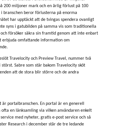
å 200 miljoner mark och en årlig förlust på 100
g i branschen beror förlusterna på enorma
ätet har upptäckt att de tvingas spendera ovanligt
nte syns i gatubilden på samma vis som traditionella
äl och försöker säkra sin framtid genom att inte enbart
att erbjuda omfattande information om
ande.
beslöt Travelocity och Preview Travel, nummer två
i störst. Sabre som står bakom Travelocity sköt
enden att de stora blir större och de andra
t är portalbranschen. En portal är en generell
en ofta en länksamling via vilken användaren enkelt
service med nyheter, gratis e-post service och så
ester Research i december står de tre ledande