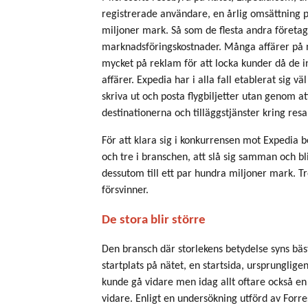
registrerade användare, en årlig omsättning p
miljoner mark. Så som de flesta andra företa
marknadsföringskostnader. Många affärer på n
mycket på reklam för att locka kunder då de i
affärer. Expedia har i alla fall etablerat sig v
skriva ut och posta flygbiljetter utan genom 
destinationerna och tilläggstjänster kring res
För att klara sig i konkurrensen mot Expedia 
och tre i branschen, att slå sig samman och bl
dessutom till ett par hundra miljoner mark. Tr
försvinner.
De stora blir större
Den bransch där storlekens betydelse syns bäs
startplats på nätet, en startsida, ursprunglig
kunde gå vidare men idag allt oftare också en 
vidare. Enligt en undersökning utförd av Forr