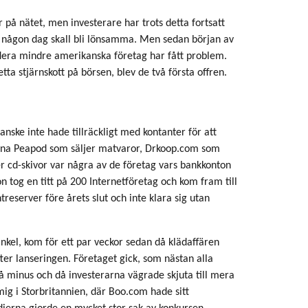
er på nätet, men investerare har trots detta fortsatt
 någon dag skall bli lönsamma. Men sedan början av
 flera mindre amerikanska företag har fått problem.
a stjärnskott på börsen, blev de två första offren.
anske inte hade tillräckligt med kontanter för att
rna Peapod som säljer matvaror, Drkoop.com som
r cd-skivor var några av de företag vars bankkonton
 tog en titt på 200 Internetföretag och kom fram till
reserver före årets slut och inte klara sig utan
inkel, kom för ett par veckor sedan då klädaffären
er lanseringen. Företaget gick, som nästan alla
på minus och då investerarna vägrade skjuta till mera
ig i Storbritannien, där Boo.com hade sitt