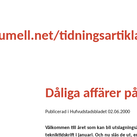
ip to main content
Skip to navigat
umell.net/tidningsartikl
Dåliga affärer p
Publicerad i Hufvudstadsbladet 02.06.2000
Välkommen till året som kan bli utslagningså
tekniktidskrift i januari. Och nu slås de ut, e