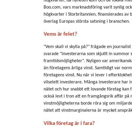
högkvarter, då nyheten kom och de lokala med
Boo.com, vars marknadsföring varit synlig ock
högkvarter i Storbritannien, finansierades av
överlag Europas största satsning i branschen.
Vems är felet?
"Vem skall vi skylla på?" frågade en journalis
svarade "investerarna som skjutit in summor so
framtidsmöjligheter". Nyligen var amerikansk
än företagens årliga vinst. Samtidigt var nor
företagens vinst. Nu när vi lever i efterklokhe
vilselett investerare. Många investerare har in
nätet och hur snabbt ett lovande företag kan 
också levt i tron att en framgångsrik affär p
vinstmöjligheterna borde röra sig om miljarde
nätet att vinstmarginalerna är mycket anspråk
Vilka företag är i fara?