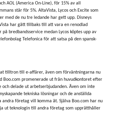
ch AOL (America On-Line), för 15% av all
ammans står för 5%. AltaVista, Lycos och Excite som
er med de nu tre ledande har gett upp. Disneys
sta har gått tillbaks till att vara en renodlad
r på bredbandsservice medan Lycos köptes upp av
lefonbolag Telefonica för att satsa på den spansk-
t tilltron till e-affärer, även om förväntningarna nu
 vid Boo.com promenerade ut från huvudkontoret efter
re och delade ut arbetserbjudanden. Även om inte
nyskapande tekniska lösningar och de anställda
 andra företag vill komma åt. Själva Boo.com har nu
lja ut teknologin till andra företag som upprätthåller