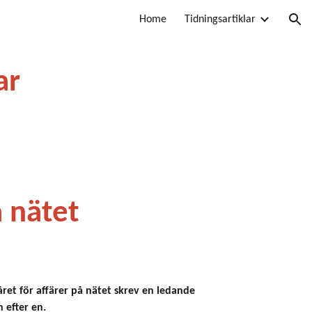
Home
Tidningsartiklar
ion
ar
å nätet
ret för affärer på nätet skrev en ledande
n efter en.