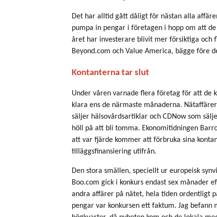
Det har alltid gått dåligt för nästan alla affär
pumpa in pengar i företagen i hopp om att de
året har investerare blivit mer försiktiga och
Beyond.com och Value America, bägge före dett
Kontanterna tar slut
Under våren varnade flera företag för att de k
klara ens de närmaste månaderna. Nätaffäre
säljer hälsovårdsartiklar och CDNow som sälje
höll på att bli tomma. Ekonomitidningen Barron
att var fjärde kommer att förbruka sina kontant
tilläggsfinansiering utifrån.
Den stora smällen, speciellt ur europeisk synv
Boo.com gick i konkurs endast sex månader eft
andra affärer på nätet, hela tiden ordentligt 
pengar var konkursen ett faktum. Jag befann m