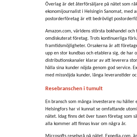
Överlag är det återförsäljare på nätet som råk
ekonomijournalist i Helsingin Sanomat, med a
postorderföretag är ett bedrövligt postorderfö
Amazon.com, världens största bokhandel och f
omdiskuterat företag. Trots kontinuerliga för
framtidsmöjligheter. Orsakerna är att företaget
upp en stor kundbas och etablera sig, de har 
distributionskanaler klarar av att leverera st
hålla sina kunder nöjda genom god service. 
med missnöjda kunder, långa leveranstider oc
Resebranschen i tumult
En bransch som många investerare nu håller e
Helsingfors har vi kunnat se omfattande utom
nätet. Idag finns det över tusen företag som säl
alla kommer att finnas kvar om några år.
Microsofts resebyrå på nätet, Expedia.com, är