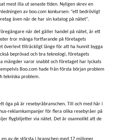
at mest illa ut senaste tiden. Nyligen skrev en
nledningen av boo.com konkursen: "ett bedrövligt
retag även när de har sin katalog på nätet".
öregångare när det gäller handel på nätet, är ett
luster tror många fortfarande på företagets
 överlevt tillräckligt länge för att ha hunnit bygga
också beprövad och bra teknologi, företagets
ora mängder varor snabbt och företaget har lyckats
Exempelvis Boo.com hade från första början problem
h tekniska problem.
tt öga på är resebyråbranschen. Till och med här i
hus-reklamkampanjer för flera olika resebyråer på
jer flygbiljetter via nätet. Det är osannolikt att de
 en av de största i branschen med 17 miljoner