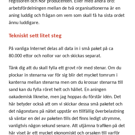
regissören och NSF producenten. Eller med andra ord:
arbetsfördelningen mellan de två organisationerna är en
aning luddig och frågan om vem som skall få ha sista ordet
ännu luddigare.
Tekniskt sett litet steg
På vanliga Internet delas all data in i små paket på ca
80.000 ettor och nollor var och skickas separat.
Tänk dig att du skall fylla ett grovt rör med stenar. Om du
plockar in stenarna var för sig blir det mycket tomrum i
kanterna mellan stenarna men om du krossar stenarna till
sand kan du fylla röret helt och hållet. En aningen
oakademisk liknelse, men jag hoppas du förstår idén. Det
här betyder också att om vi skickar dessa små paketet och
det någonstans på nätet uppstår en tillfällig överbelastning
så väntar en del av paketen tills det finns ledigt utrymme,
vanligtvis någon sekund senare. Att utjämna trafiken på det
här viset är ett mycket ekonomiskt och orsaken till varför