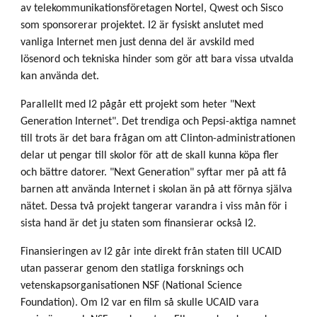
av telekommunikationsföretagen Nortel, Qwest och Sisco
som sponsorerar projektet. I2 är fysiskt anslutet med
vanliga Internet men just denna del är avskild med
lösenord och tekniska hinder som gör att bara vissa utvalda
kan använda det.
Parallellt med I2 pågår ett projekt som heter "Next
Generation Internet". Det trendiga och Pepsi-aktiga namnet
till trots är det bara frågan om att Clinton-administrationen
delar ut pengar till skolor för att de skall kunna köpa fler
och bättre datorer. "Next Generation" syftar mer på att få
barnen att använda Internet i skolan än på att förnya själva
nätet. Dessa två projekt tangerar varandra i viss mån för i
sista hand är det ju staten som finansierar också I2.
Finansieringen av I2 går inte direkt från staten till UCAID
utan passerar genom den statliga forsknings och
vetenskapsorganisationen NSF (National Science
Foundation). Om I2 var en film så skulle UCAID vara