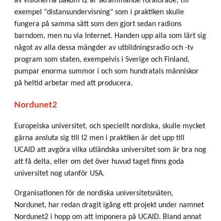
av visionerna bakom I2 är skrämmande föråldrade, till
exempel "distansundervisning" som i praktiken skulle
fungera på samma sätt som den gjort sedan radions
barndom, men nu via Internet. Handen upp alla som lärt sig
något av alla dessa mängder av utbildningsradio och -tv
program som staten, exempelvis i Sverige och Finland,
pumpar enorma summor i och som hundratals människor
på heltid arbetar med att producera.
Nordunet2
Europeiska universitet, och speciellt nordiska, skulle mycket
gärna ansluta sig till I2 men i praktiken är det upp till
UCAID att avgöra vilka utländska universitet som är bra nog
att få delta, eller om det över huvud taget finns goda
universitet nog utanför USA.
Organisationen för de nordiska universitetsnäten,
Nordunet, har redan dragit igång ett projekt under namnet
Nordunet2 i hopp om att imponera på UCAID. Bland annat