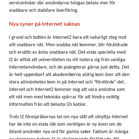
servicenivåer där användarna tvingas betala mer för
snabbare och stabilare överföring.
Nya syner på Internet saknas
I grund och botten är Internet2 bara ett naturligt steg mot
allt snabbare nät. Men snabba nät kommer, blir föråldrade
och ersätts av ännu snabbare nät. Det enda speciella med
I2 är alltså att universiteten nu vill isolera sig från vanliga
Internetanvändare, och de poängterar gärna just detta. Det
är helt uppenbart att akademikerna aldrig kom över att den
stora allmänheten kom in på Internet och "förstörde" det.
Internet och Internet2 kommer nog att vara anslutna som
ett nät men med tekniska spärrar för att hindra oviktig
information från att belasta I2s kablar.
Trots I2 förespråkarnas tal om nya sätt att utnyttja Internet
har de inte en enda idé som verkligen är ny även om de
ibland använder nya ord för gamla saker. Faktum är många